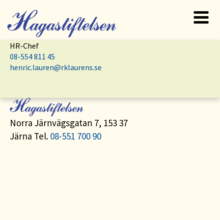
To
HR-Chef
08-554 811 45
na
henric.lauren@rklaurens.se
Norra Järnvägsgatan 7, 153 37
Järna Tel.
08-551 700 90