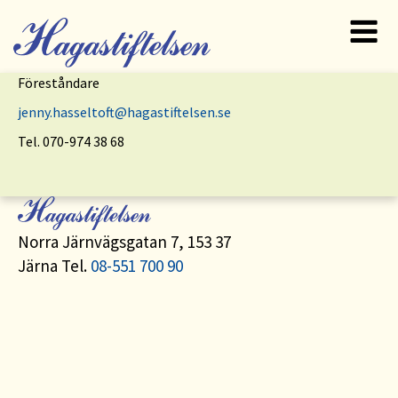
To
Föreståndare
jenny.hasseltoft@hagastiftelsen.se
na
Tel. 070-974 38 68
Norra Järnvägsgatan 7, 153 37
Järna Tel.
08-551 700 90